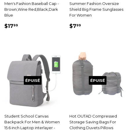
Men's Fashion Baseball Cap -
Summer Fashion Oversize
Brown,Wine Red,Black,Dark
Shield Big Frame Sunglasses
Blue
For Women
PRIX
$17.99
PRIX
$7.99
$17
$7
99
99
RÉDUIT
RÉDUIT
ÉPUISÉ
ÉPUISÉ
Student School Canvas
Hot OUTAD Compressed
Backpack For Men & Women
Storage Saving Bags For
15.6 inch Laptop interlayer -
Clothing Duvets Pillows