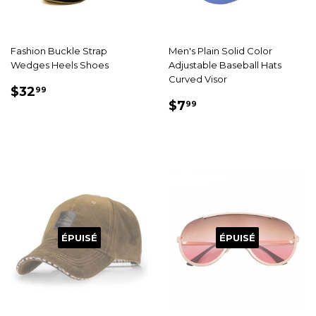
Fashion Buckle Strap
Men's Plain Solid Color
Wedges Heels Shoes
Adjustable Baseball Hats
Curved Visor
PRIX
$32.99
$32
99
PRIX
$7.99
RÉDUIT
$7
99
RÉDUIT
ÉPUISÉ
ÉPUISÉ