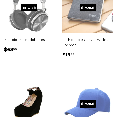
ÉPUISÉ
ÉPUISÉ
Bluedio T4 Headphones
Fashionable Canvas Wallet
For Men
PRIX
$63.00
$63
00
PRIX
$19.99
RÉDUIT
$19
99
RÉDUIT
ÉPUISÉ