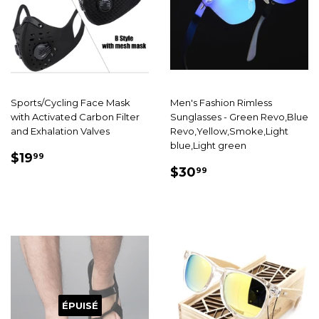
Sports/Cycling Face Mask
Men's Fashion Rimless
with Activated Carbon Filter
Sunglasses - Green Revo,Blue
and Exhalation Valves
Revo,Yellow,Smoke,Light
blue,Light green
PRIX
$19.99
$19
99
PRIX
$30.99
RÉDUIT
$30
99
RÉDUIT
ÉPUISÉ