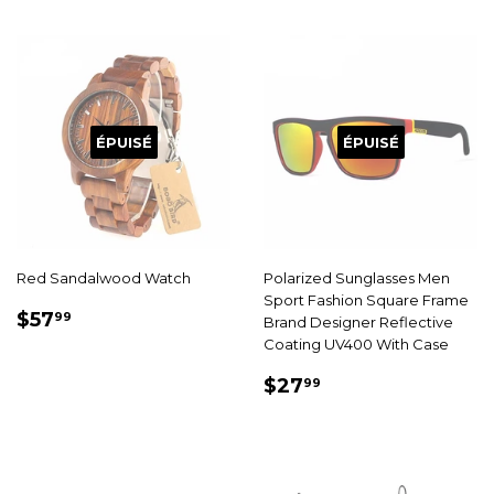
ÉPUISÉ
ÉPUISÉ
Red Sandalwood Watch
Polarized Sunglasses Men
Sport Fashion Square Frame
PRIX
$57.99
$57
99
Brand Designer Reflective
RÉDUIT
Coating UV400 With Case
PRIX
$27.99
$27
99
RÉDUIT