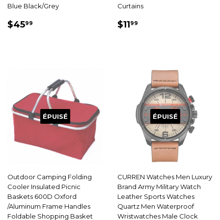
Blue Black/Grey
Curtains
PRIX
$45.99
PRIX
$11.99
$45
$11
99
99
RÉDUIT
RÉDUIT
ÉPUISÉ
ÉPUISÉ
Outdoor Camping Folding
CURREN Watches Men Luxury
Cooler Insulated Picnic
Brand Army Military Watch
Baskets 600D Oxford
Leather Sports Watches
/Aluminum Frame Handles
Quartz Men Waterproof
Foldable Shopping Basket
Wristwatches Male Clock