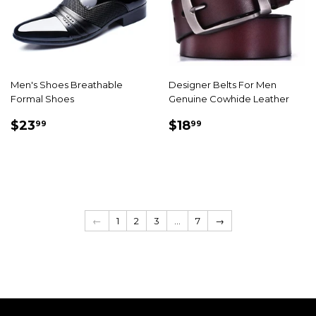
Men's Shoes Breathable
Designer Belts For Men
Formal Shoes
Genuine Cowhide Leather
PRIX
$23.99
PRIX
$18.99
$23
$18
99
99
RÉDUIT
RÉDUIT
←
1
2
3
…
7
→