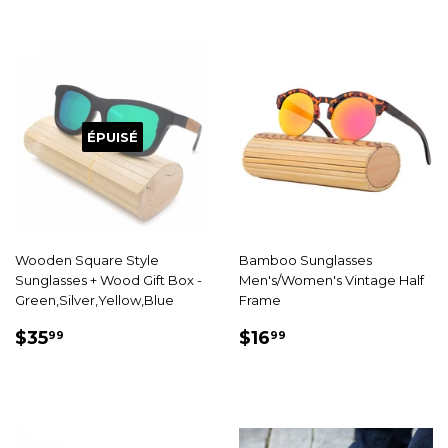
ÉPUISÉ
Wooden Square Style
Bamboo Sunglasses
Sunglasses + Wood Gift Box -
Men's/Women's Vintage Half
Green,Silver,Yellow,Blue
Frame
PRIX
$35.99
PRIX
$16.99
$35
$16
99
99
RÉDUIT
RÉDUIT