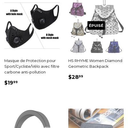
ÉPUISÉ
Masque de Protection pour
HS RHYME Women Diamond
Sport/Cycliste/Vélo avec filtre
Geometric Backpack
carbone anti-pollution
PRIX
$28.99
$28
99
PRIX
$19.99
RÉDUIT
$19
99
RÉDUIT