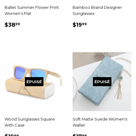
Ballet Summer Flower Print
Bamboo Brand Designer
Women's Flat
Sunglasses
PRIX
$38.99
PRIX
$19.99
$38
$19
99
99
RÉDUIT
RÉDUIT
ÉPUISÉ
ÉPUISÉ
Wood Sunglasses Square
Soft Matte Suede Women's
With Case
Wallet
99
99