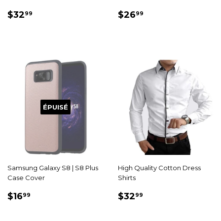
PRIX
$32.99
PRIX
$26.99
$32
$26
99
99
RÉDUIT
RÉDUIT
ÉPUISÉ
Samsung Galaxy S8 | S8 Plus
High Quality Cotton Dress
Case Cover
Shirts
PRIX
$16.99
PRIX
$32.99
$16
$32
99
99
RÉDUIT
RÉDUIT