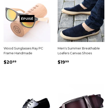
ÉPUISÉ
Wood Sunglasses Ray PC
Men's Summer Breathable
Frame Handmade
Loafers Canvas Shoes
PRIX
$20.99
PRIX
$19.99
$20
$19
99
99
RÉDUIT
RÉDUIT