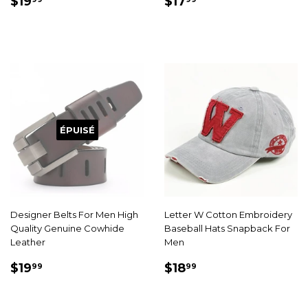
PRIX
$19.99
PRIX
$17.99
$19
$17
RÉDUIT
RÉDUIT
ÉPUISÉ
Designer Belts For Men High
Letter W Cotton Embroidery
Quality Genuine Cowhide
Baseball Hats Snapback For
Leather
Men
PRIX
$19.99
PRIX
$18.99
$19
$18
99
99
RÉDUIT
RÉDUIT