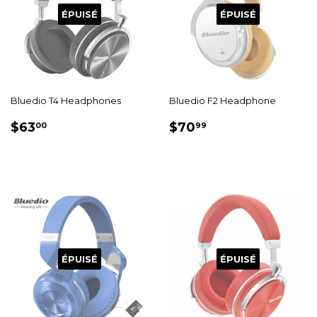
ÉPUISÉ
ÉPUISÉ
Bluedio T4 Headphones
Bluedio F2 Headphone
PRIX
$63.00
PRIX
$70.99
$63
$70
00
99
RÉDUIT
RÉDUIT
ÉPUISÉ
ÉPUISÉ