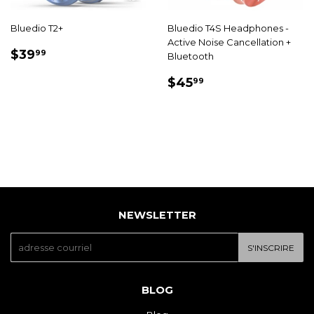
Bluedio T2+
Bluedio T4S Headphones -
Active Noise Cancellation +
PRIX
$39.99
$39
99
Bluetooth
RÉDUIT
PRIX
$45.99
$45
99
RÉDUIT
NEWSLETTER
E-
S'INSCRIRE
mail
BLOG