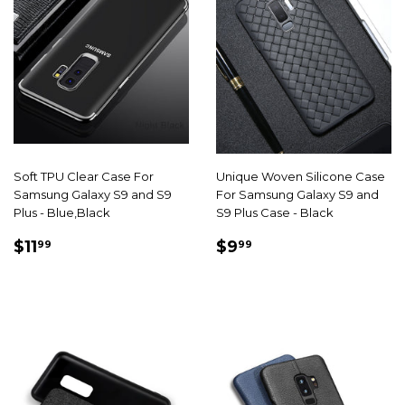
Soft TPU Clear Case For
Unique Woven Silicone Case
Samsung Galaxy S9 and S9
For Samsung Galaxy S9 and
Plus - Blue,Black
S9 Plus Case - Black
PRIX
$11.99
PRIX
$9.99
$11
$9
99
99
RÉDUIT
RÉDUIT