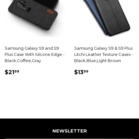
Samsung Galaxy S9 and S9
Samsung Galaxy S9 & S9 Plus
Plus Case With Silcone Edge -
Litchi Leather Texture Cases -
Black,Coffee,Gray
Black,Blue,Light Brown
PRIX
$21.99
PRIX
$13.99
$21
$13
99
99
RÉDUIT
RÉDUIT
NEWSLETTER