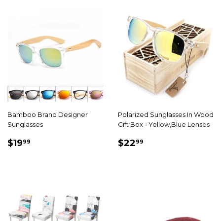
Bamboo Brand Designer
Polarized Sunglasses In Wood
Sunglasses
Gift Box - Yellow,Blue Lenses
PRIX
$19.99
PRIX
$22.99
$19
$22
99
99
RÉDUIT
RÉDUIT