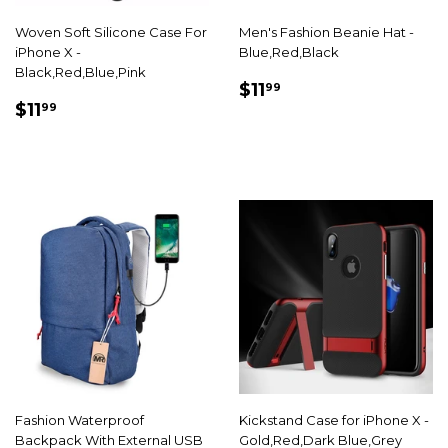
Woven Soft Silicone Case For
Men's Fashion Beanie Hat -
iPhone X -
Blue,Red,Black
Black,Red,Blue,Pink
PRIX
$11.99
$11
99
PRIX
$11.99
RÉDUIT
$11
99
RÉDUIT
Fashion Waterproof
Kickstand Case for iPhone X -
Backpack With External USB
Gold,Red,Dark Blue,Grey