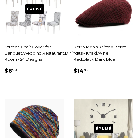
ÉPUISÉ
Stretch Chair Cover for
Retro Men's Knitted Beret
Banquet,Wedding,Restaurant,Dining
Hats - Khaki,Wine
Room - 24 Designs
Red,Black,Dark Blue
PRIX
$8.99
PRIX
$14.99
$8
$14
99
99
RÉDUIT
RÉDUIT
ÉPUISÉ