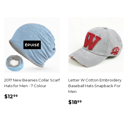
ÉPUISÉ
2017 New Beanies Collar Scarf
Letter W Cotton Embroidery
Hats for Men - 7 Colour
Baseball Hats Snapback For
Men
PRIX
$12.99
$12
99
PRIX
$18.99
RÉDUIT
$18
99
RÉDUIT