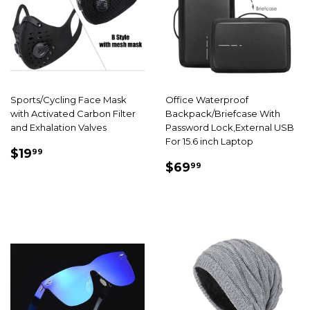
Sports/Cycling Face Mask
Office Waterproof
with Activated Carbon Filter
Backpack/Briefcase With
and Exhalation Valves
Password Lock,External USB
For 15.6 inch Laptop
PRIX
$19.99
$19
99
PRIX
$69.99
RÉDUIT
$69
99
RÉDUIT