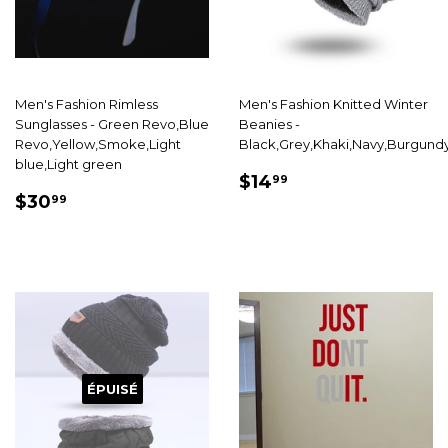
Men's Fashion Rimless
Men's Fashion Knitted Winter
Sunglasses - Green Revo,Blue
Beanies -
Revo,Yellow,Smoke,Light
Black,Grey,Khaki,Navy,Burgund
blue,Light green
PRIX
$14.99
$14
99
PRIX
$30.99
RÉDUIT
$30
99
RÉDUIT
ÉPUISÉ