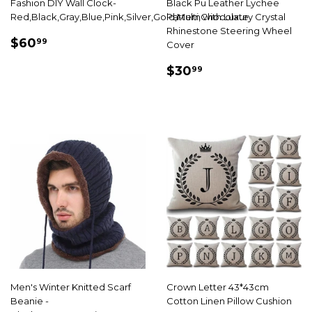
Fashion DIY Wall Clock-
Black Pu Leather Lychee
Red,Black,Gray,Blue,Pink,Silver,Gold,Multi,Chocolate
Pattern with Luxury Crystal
Rhinestone Steering Wheel
PRIX
$60.99
$60
99
Cover
RÉDUIT
PRIX
$30.99
$30
99
RÉDUIT
Men's Winter Knitted Scarf
Crown Letter 43*43cm
Beanie -
Cotton Linen Pillow Cushion