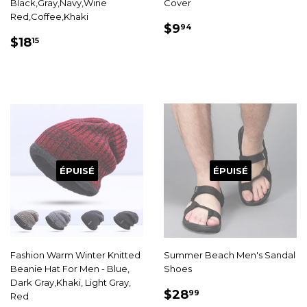
Black,Gray,Navy,Wine
Cover
Red,Coffee,Khaki
PRIX
$9.94
$9
94
PRIX
$18.15
RÉDUIT
$18
15
RÉDUIT
ÉPUISÉ
ÉPUISÉ
Fashion Warm Winter Knitted
Summer Beach Men's Sandal
Beanie Hat For Men - Blue,
Shoes
Dark Gray,Khaki, Light Gray,
PRIX
$28.99
$28
99
Red