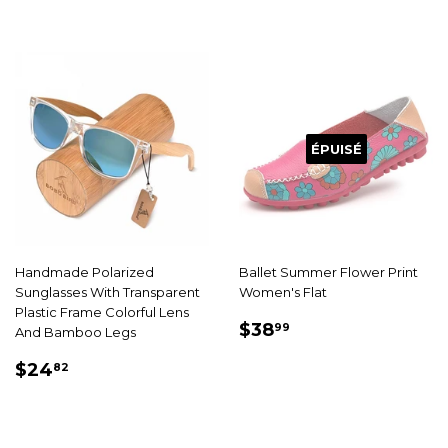
ÉPUISÉ
Handmade Polarized
Ballet Summer Flower Print
Sunglasses With Transparent
Women's Flat
Plastic Frame Colorful Lens
PRIX
$38.99
$38
99
And Bamboo Legs
RÉDUIT
PRIX
$24.82
$24
82
RÉDUIT