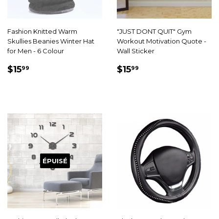
Fashion Knitted Warm
"JUST DONT QUIT" Gym
Skullies Beanies Winter Hat
Workout Motivation Quote -
for Men - 6 Colour
Wall Sticker
PRIX
$15.99
PRIX
$15.99
$15
$15
99
99
RÉDUIT
RÉDUIT
ÉPUISÉ