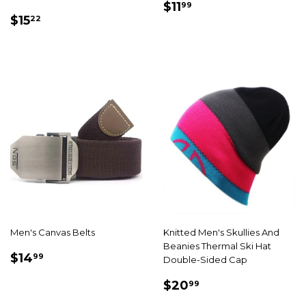
PRIX
$11.99
$11
99
PRIX
$15.22
RÉDUIT
$15
22
RÉDUIT
Men's Canvas Belts
Knitted Men's Skullies And
Beanies Thermal Ski Hat
PRIX
$14.99
$14
99
Double-Sided Cap
RÉDUIT
PRIX
$20.99
$20
99
RÉDUIT