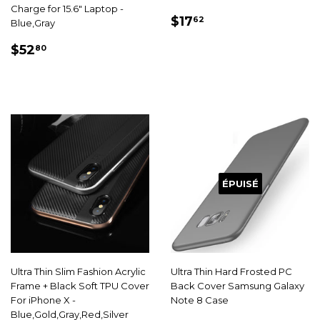
Charge for 15.6" Laptop -
PRIX
$17.62
$17
62
Blue,Gray
RÉDUIT
PRIX
$52.80
$52
80
RÉDUIT
ÉPUISÉ
Ultra Thin Slim Fashion Acrylic
Ultra Thin Hard Frosted PC
Frame + Black Soft TPU Cover
Back Cover Samsung Galaxy
For iPhone X -
Note 8 Case
Blue,Gold,Gray,Red,Silver