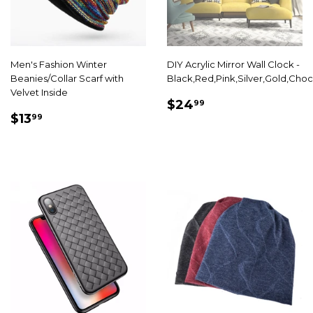
Men's Fashion Winter
DIY Acrylic Mirror Wall Clock -
Beanies/Collar Scarf with
Black,Red,Pink,Silver,Gold,Choc
Velvet Inside
PRIX
$24.99
$24
99
PRIX
$13.99
RÉDUIT
$13
99
RÉDUIT