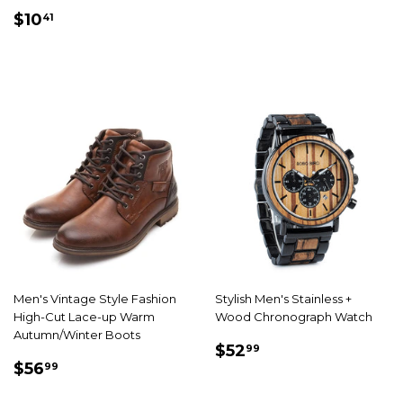
RÉDUIT
PRIX
$10.41
$10
41
RÉDUIT
Men's Vintage Style Fashion
Stylish Men's Stainless +
High-Cut Lace-up Warm
Wood Chronograph Watch
Autumn/Winter Boots
PRIX
$52.99
$52
99
PRIX
$56.99
RÉDUIT
$56
99
RÉDUIT