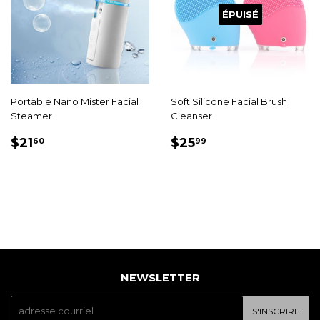
ÉPUISÉ
Portable Nano Mister Facial
Soft Silicone Facial Brush
Steamer
Cleanser
PRIX
$21.60
PRIX
$25.99
$21
$25
60
99
RÉDUIT
RÉDUIT
NEWSLETTER
E-
S'INSCRIRE
mail